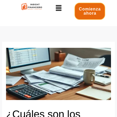
Ir
Menú
al
Comienza
ahora
contenido
¿Cuáles son los