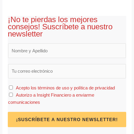
¡No te pierdas los mejores
consejos! Suscríbete a nuestro
newsletter
E
m
a
Acepto los términos de uso y política de privacidad
i
Autorizo a Insight Financiero a enviarme
l
comunicaciones
*
¡SUSCRÍBETE A NUESTRO NEWSLETTER!