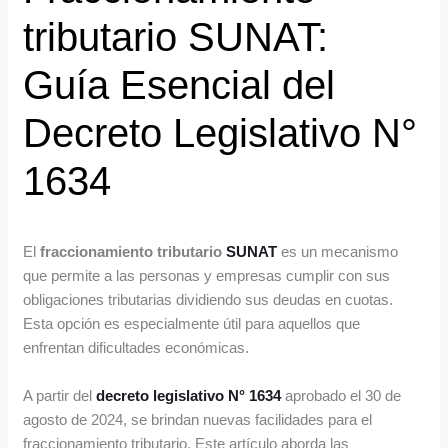
tributario SUNAT:
Guía Esencial del
Decreto Legislativo N°
1634
El
fraccionamiento tributario
SUNAT
es un mecanismo
que permite a las personas y empresas cumplir con sus
obligaciones tributarias dividiendo sus deudas en cuotas.
Esta opción es especialmente útil para aquellos que
enfrentan dificultades económicas.
A partir del
decret
o legislativo N° 1634
aprobado el 30 de
agosto de 2024, se brindan nuevas facilidades para el
fraccionamiento tributario. Este artículo aborda las