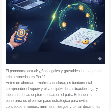
El panorama actual: ¿Son legales y gravables los pagos con
criptomonedas en Perú?
Antes de abordar el «cómo» declarar, es fundamental
comprender el «qué» y el «porqué» de la situación legal y
tributaria de las criptomonedas en el país. Entender este
panorama es el primer paso estratégico para evitar
conceptos erróneos, minimizar riesgos y tomar decisiones