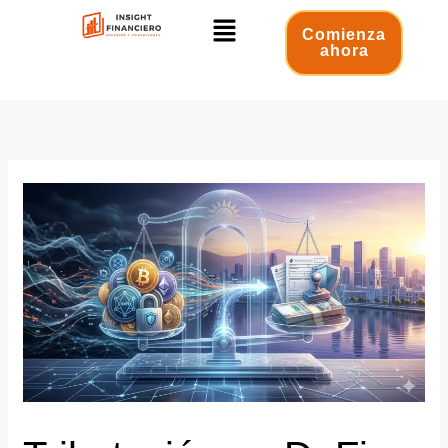
Ir
Menú
al
Comienza
ahora
contenido