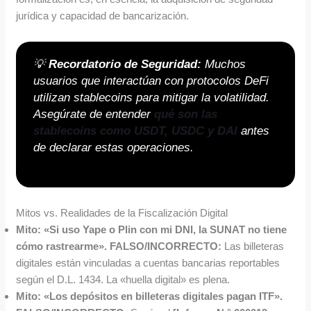
jurídica y capacidad de bancarización.
💡
Recordatorio de Seguridad:
Muchos
usuarios que interactúan con protocolos DeFi
utilizan stablecoins para mitigar la volatilidad.
Asegúrate de entender
qué son las
stablecoins como USDT, USDC y DAI
antes
de declarar estas operaciones.
Mitos vs. Realidades de la Fiscalización Digital
Mito: «Si uso Yape o Plin con mi DNI, la SUNAT no tiene
cómo rastrearme».
FALSO/INCORRECTO:
Las billeteras
digitales están vinculadas a cuentas bancarias reportables
según el D.L. 1434. La «huella digital» es plena.
Mito: «Los depósitos en billeteras digitales pagan ITF».